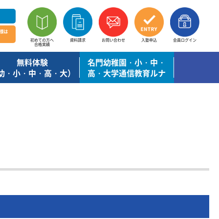
様は
初めての方へ
資料請求
お問い合わせ
入塾申込
会員ログイン
合格実績
無料体験
名門幼稚園・小・中・
幼・小・中・高・大）
高・大学通信教育ルナ