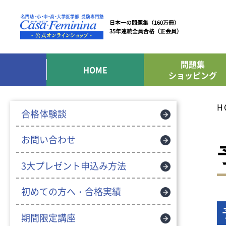
日本一の問題集（160万冊）
35年連続全員合格（正会員）
問題集
HOME
ショッピング
H
合格体験談
お問い合わせ
3大プレゼント申込み方法
初めての方へ・合格実績
期間限定講座