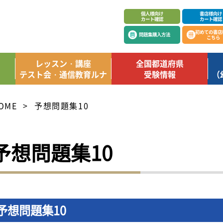
個人様向け
書店様向け
カート確認
カート確認
初めての書店
問題集購入方法
こちら
レッスン・講座
全国都道府県
テスト会・通信教育ルナ
受験情報
（
OME
予想問題集10
予想問題集10
予想問題集10