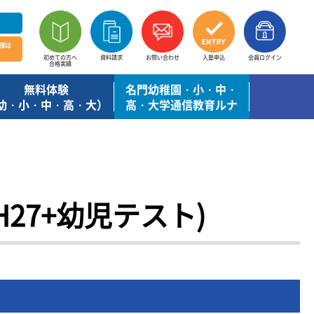
様は
初めての方へ
資料請求
お問い合わせ
入塾申込
会員ログイン
合格実績
無料体験
名門幼稚園・小・中・
幼・小・中・高・大）
高・大学通信教育ルナ
H27+幼児テスト)