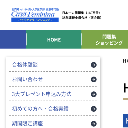
日本一の問題集（160万冊）
35年連続全員合格（正会員）
問題集
HOME
ショッピング
H
合格体験談
お問い合わせ
3大プレゼント申込み方法
初めての方へ・合格実績
期間限定講座