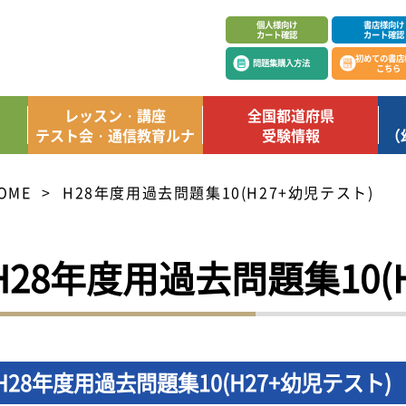
個人様向け
書店様向け
カート確認
カート確認
初めての書店
問題集購入方法
こちら
レッスン・講座
全国都道府県
テスト会・通信教育ルナ
受験情報
（
OME
H28年度用過去問題集10(H27+幼児テスト)
H28年度用過去問題集10(
H28年度用過去問題集10(H27+幼児テスト)