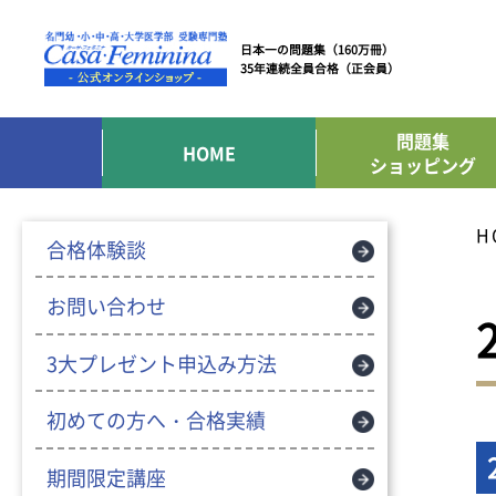
日本一の問題集（160万冊）
35年連続全員合格（正会員）
問題集
HOME
ショッピング
H
合格体験談
お問い合わせ
3大プレゼント申込み方法
初めての方へ・合格実績
期間限定講座