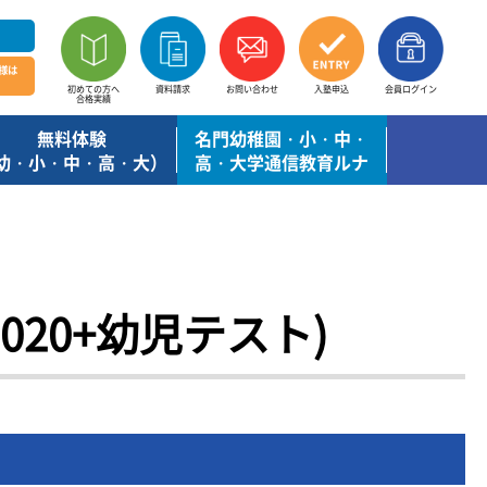
様は
初めての方へ
資料請求
お問い合わせ
入塾申込
会員ログイン
合格実績
無料体験
名門幼稚園・小・中・
幼・小・中・高・大）
高・大学通信教育ルナ
020+幼児テスト)