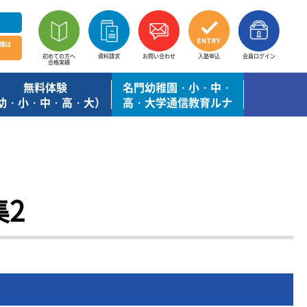
様は
初めての方へ
資料請求
お問い合わせ
入塾申込
会員ログイン
合格実績
無料体験
名門幼稚園・小・中・
幼・小・中・高・大）
高・大学通信教育ルナ
2