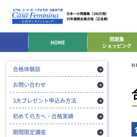
日本一の問題集（160万冊）
35年連続全員合格（正会員）
問題集
HOME
ショッピング
H
合格体験談
お問い合わせ
3大プレゼント申込み方法
初めての方へ・合格実績
期間限定講座