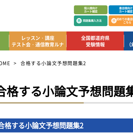
個人様向け
書店様向け
カート確認
カート確認
初めての書店
問題集購入方法
こちら
レッスン・講座
全国都道府県
テスト会・通信教育ルナ
受験情報
（
OME
合格する小論文予想問題集2
合格する小論文予想問題集
合格する小論文予想問題集2