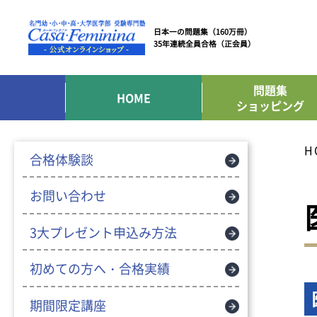
日本一の問題集（160万冊）
35年連続全員合格（正会員）
問題集
HOME
ショッピング
H
合格体験談
お問い合わせ
3大プレゼント申込み方法
初めての方へ・合格実績
期間限定講座