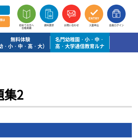
様は
初めての方へ
資料請求
お問い合わせ
入塾申込
会員ログイン
合格実績
無料体験
名門幼稚園・小・中・
幼・小・中・高・大）
高・大学通信教育ルナ
集2