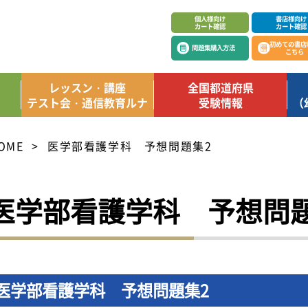
個人様向け
書店様向け
カート確認
カート確認
初めての書店
問題集購入方法
こちら
レッスン・講座
全国都道府県
テスト会・通信教育ルナ
受験情報
（
OME
医学部看護学科 予想問題集2
医学部看護学科 予想問題
医学部看護学科 予想問題集2