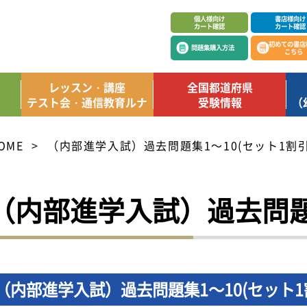
個人様向け
書店様向け
カート確認
カート確認
初めての書店
問題集購入方法
こちら
レッスン・講座
全国都道府県
テスト会・通信教育ルナ
受験情報
（
OME
（内部進学入試）過去問題集1～10(セット1割引
（内部進学入試）過去問題集
（内部進学入試）過去問題集1～10(セット1