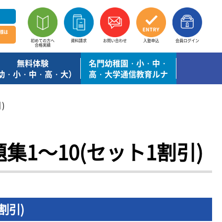
様は
初めての方へ
資料請求
お問い合わせ
入塾申込
会員ログイン
合格実績
無料体験
名門幼稚園・小・中・
幼・小・中・高・大）
高・大学通信教育ルナ
)
1～10(セット1割引)
割引)