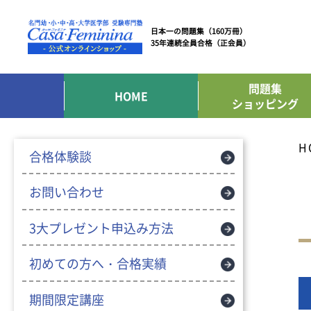
日本一の問題集（160万冊）
35年連続全員合格（正会員）
問題集
HOME
ショッピング
H
合格体験談
お問い合わせ
3大プレゼント申込み方法
初めての方へ・合格実績
期間限定講座