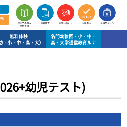
様は
初めての方へ
資料請求
お問い合わせ
入塾申込
会員ログイン
合格実績
無料体験
名門幼稚園・小・中・
幼・小・中・高・大）
高・大学通信教育ルナ
026+幼児テスト)