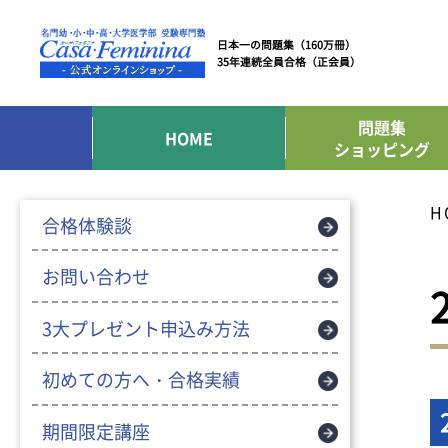
日本一の問題集（160万冊）
35年連続全員合格（正会員）
問題集
HOME
ショッピング
H
合格体験談
お問い合わせ
3大プレゼント申込み方法
初めての方へ・合格実績
期間限定講座