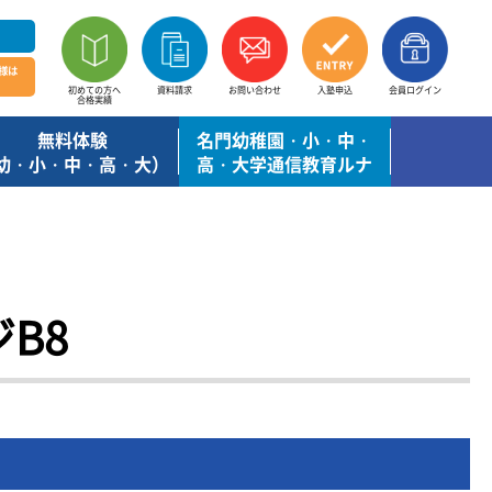
様は
初めての方へ
資料請求
お問い合わせ
入塾申込
会員ログイン
合格実績
無料体験
名門幼稚園・小・中・
幼・小・中・高・大）
高・大学通信教育ルナ
B8