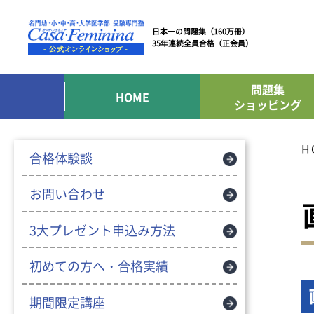
日本一の問題集（160万冊）
35年連続全員合格（正会員）
問題集
HOME
ショッピング
H
合格体験談
お問い合わせ
3大プレゼント申込み方法
初めての方へ・合格実績
期間限定講座