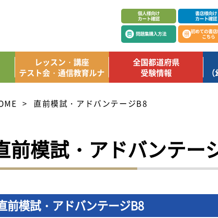
個人様向け
書店様向け
カート確認
カート確認
初めての書店
問題集購入方法
こちら
レッスン・講座
全国都道府県
テスト会・通信教育ルナ
受験情報
（
OME
直前模試・アドバンテージB8
直前模試・アドバンテージ
直前模試・アドバンテージB8