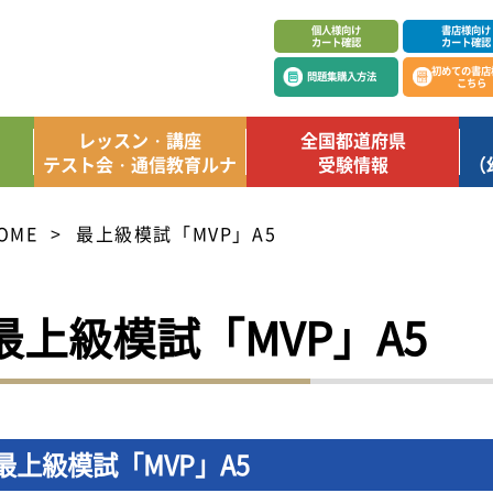
個人様向け
書店様向け
カート確認
カート確認
初めての書店
問題集購入方法
こちら
レッスン・講座
全国都道府県
テスト会・通信教育ルナ
受験情報
（
OME
最上級模試「MVP」A5
最上級模試「MVP」A5
最上級模試「MVP」A5