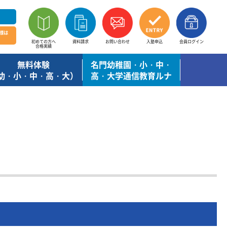
様は
初めての方へ
資料請求
お問い合わせ
入塾申込
会員ログイン
合格実績
無料体験
名門幼稚園・小・中・
幼・小・中・高・大）
高・大学通信教育ルナ