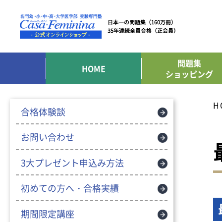
日本一の問題集（160万冊）
35年連続全員合格（正会員）
問題集
HOME
ショッピング
H
合格体験談
お問い合わせ
3大プレゼント申込み方法
初めての方へ・合格実績
期間限定講座