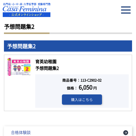
HOME
予想問題集2
予想問題集2
予想問題集2
育英幼稚園
予想問題集2
商品番号：113-C2902-02
6,050
価格：
円
購入はこちら
合格体験談