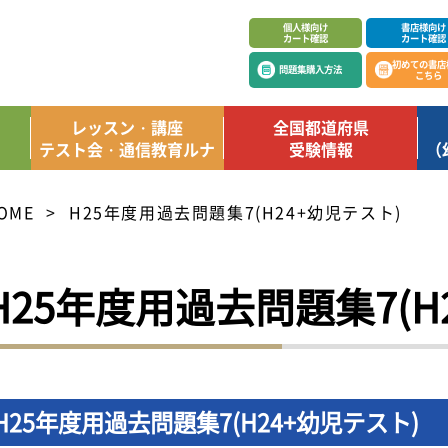
個人様向け
書店様向け
カート確認
カート確認
初めての書店
問題集購入方法
こちら
レッスン・講座
全国都道府県
テスト会・通信教育ルナ
受験情報
（
OME
H25年度用過去問題集7(H24+幼児テスト)
H25年度用過去問題集7(H
H25年度用過去問題集7(H24+幼児テスト)