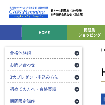
日本一の問題集（160万冊）
35年連続全員合格（正会員）
問題集
HOME
ショッピング
H
合格体験談
お問い合わせ
3大プレゼント申込み方法
初めての方へ・合格実績
期間限定講座