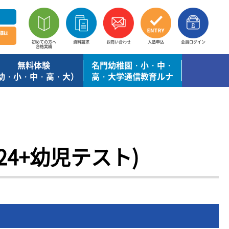
様は
初めての方へ
資料請求
お問い合わせ
入塾申込
会員ログイン
合格実績
無料体験
名門幼稚園・小・中・
幼・小・中・高・大）
高・大学通信教育ルナ
24+幼児テスト)