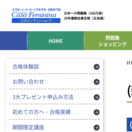
日本一の問題集（160万冊）
35年連続全員合格（正会員）
問題集
HOME
ショッピング
H
合格体験談
お問い合わせ
3大プレゼント申込み方法
初めての方へ・合格実績
期間限定講座