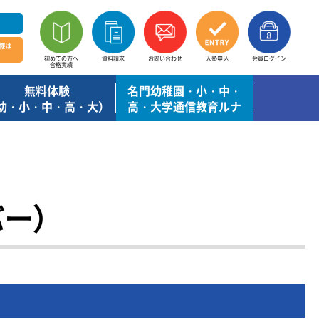
様は
初めての方へ
資料請求
お問い合わせ
入塾申込
会員ログイン
合格実績
無料体験
名門幼稚園・小・中・
幼・小・中・高・大）
高・大学通信教育ルナ
バー）