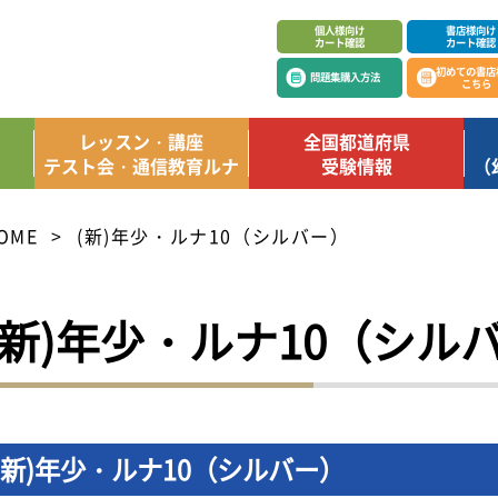
個人様向け
書店様向け
カート確認
カート確認
初めての書店
問題集購入方法
こちら
レッスン・講座
全国都道府県
テスト会・通信教育ルナ
受験情報
（
OME
(新)年少・ルナ10（シルバー）
(新)年少・ルナ10（シル
(新)年少・ルナ10（シルバー）