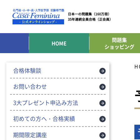
日本一の問題集（160万冊）
35年連続全員合格（正会員）
問題集
HOME
ショッピング
H
合格体験談
お問い合わせ
3大プレゼント申込み方法
初めての方へ・合格実績
期間限定講座