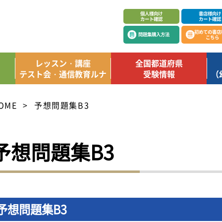
個人様向け
書店様向け
カート確認
カート確認
初めての書店
問題集購入方法
こちら
レッスン・講座
全国都道府県
テスト会・通信教育ルナ
受験情報
（
OME
予想問題集B3
予想問題集B3
予想問題集B3