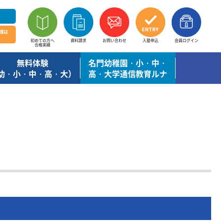
様は
初めての方へ
資料請求
お問い合わせ
入塾申込
会員ログイン
合格実績
無料体験
名門幼稚園・小・中・
幼・小・中・高・大）
高・大学通信教育ルナ