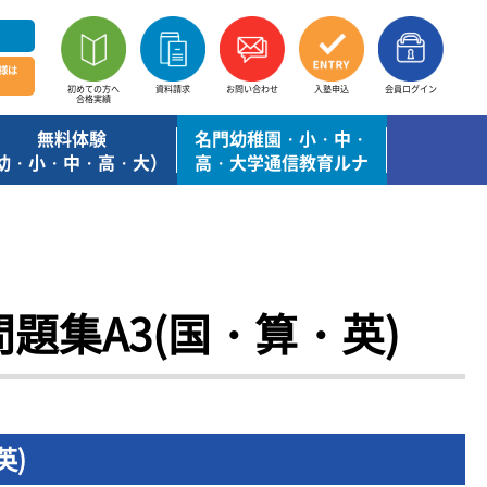
様は
初めての方へ
資料請求
お問い合わせ
入塾申込
会員ログイン
合格実績
無料体験
名門幼稚園・小・中・
幼・小・中・高・大）
高・大学通信教育ルナ
題集A3(国・算・英)
英)