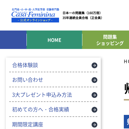
日本一の問題集（160万冊）
35年連続全員合格（正会員）
問題集
HOME
ショッピング
H
合格体験談
お問い合わせ
3大プレゼント申込み方法
初めての方へ・合格実績
期間限定講座