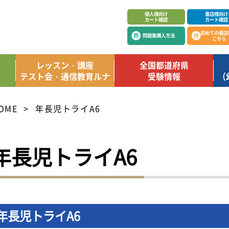
個人様向け
書店様向け
カート確認
カート確認
初めての書店
問題集購入方法
こちら
レッスン・講座
全国都道府県
テスト会・通信教育ルナ
受験情報
（
OME
年長児トライA6
年長児トライA6
年長児トライA6