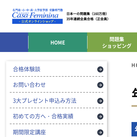
日本一の問題集（160万冊）
35年連続全員合格（正会員）
問題集
HOME
ショッピング
H
合格体験談
お問い合わせ
3大プレゼント申込み方法
初めての方へ・合格実績
期間限定講座