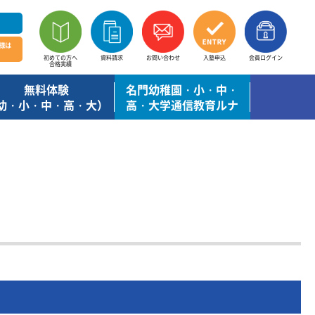
様は
初めての方へ
資料請求
お問い合わせ
入塾申込
会員ログイン
合格実績
無料体験
名門幼稚園・小・中・
幼・小・中・高・大）
高・大学通信教育ルナ