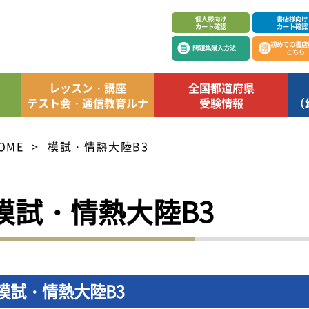
個人様向け
書店様向け
カート確認
カート確認
初めての書店
問題集購入方法
こちら
レッスン・講座
全国都道府県
テスト会・通信教育ルナ
受験情報
（
OME
模試・情熱大陸B3
模試・情熱大陸B3
模試・情熱大陸B3