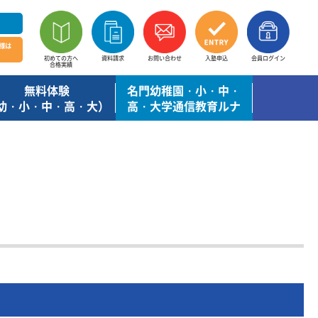
様は
初めての方へ
資料請求
お問い合わせ
入塾申込
会員ログイン
合格実績
無料体験
名門幼稚園・小・中・
幼・小・中・高・大）
高・大学通信教育ルナ