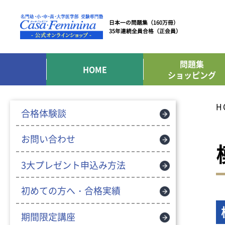
日本一の問題集（160万冊）
35年連続全員合格（正会員）
問題集
HOME
ショッピング
H
合格体験談
お問い合わせ
3大プレゼント申込み方法
初めての方へ・合格実績
期間限定講座