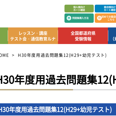
個人様向け
書店様向け
カート確認
カート確認
初めての書店
問題集購入方法
こちら
レッスン・講座
全国都道府県
テスト会・通信教育ルナ
受験情報
（
OME
H30年度用過去問題集12(H29+幼児テスト)
H30年度用過去問題集12(
H30年度用過去問題集12(H29+幼児テスト)