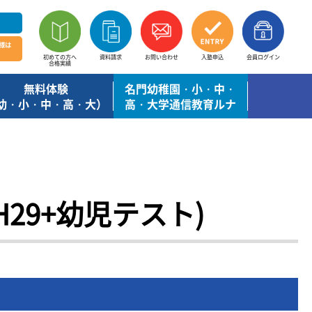
様は
初めての方へ
資料請求
お問い合わせ
入塾申込
会員ログイン
合格実績
無料体験
名門幼稚園・小・中・
幼・小・中・高・大）
高・大学通信教育ルナ
H29+幼児テスト)