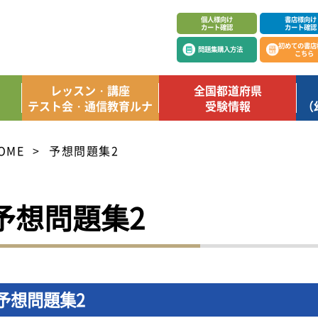
個人様向け
書店様向け
カート確認
カート確認
初めての書店
問題集購入方法
こちら
レッスン・講座
全国都道府県
テスト会・通信教育ルナ
受験情報
（
OME
予想問題集2
予想問題集2
予想問題集2