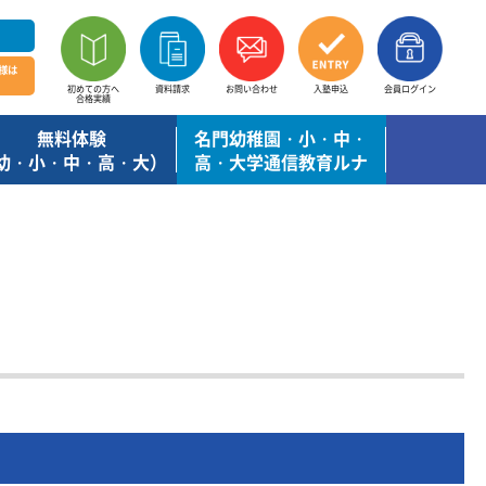
様は
初めての方へ
資料請求
お問い合わせ
入塾申込
会員ログイン
合格実績
無料体験
名門幼稚園・小・中・
幼・小・中・高・大）
高・大学通信教育ルナ