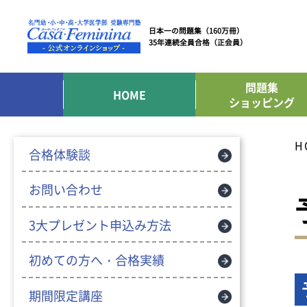
日本一の問題集（160万冊）
35年連続全員合格（正会員）
問題集
HOME
ショッピング
H
合格体験談
お問い合わせ
3大プレゼント申込み方法
初めての方へ・合格実績
期間限定講座