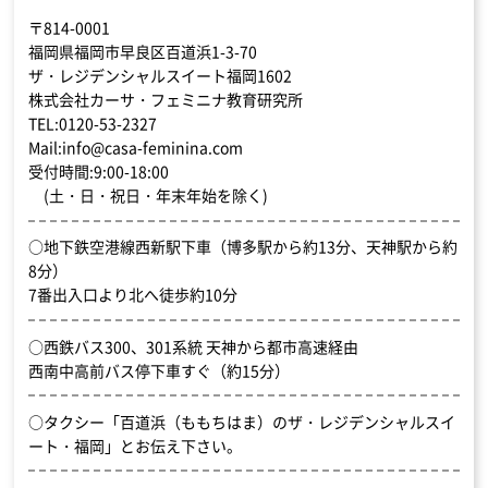
〒814-0001
福岡県福岡市早良区百道浜1-3-70
ザ・レジデンシャルスイート福岡1602
株式会社カーサ・フェミニナ教育研究所
TEL:0120-53-2327
Mail:info@casa-feminina.com
受付時間:9:00-18:00
(土・日・祝日・年末年始を除く)
○地下鉄空港線西新駅下車（博多駅から約13分、天神駅から約
8分）
7番出入口より北へ徒歩約10分
○西鉄バス300、301系統 天神から都市高速経由
西南中高前バス停下車すぐ（約15分）
○タクシー「百道浜（ももちはま）のザ・レジデンシャルスイ
ート・福岡」とお伝え下さい。