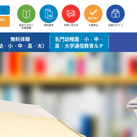
様は
初めての方へ
資料請求
お問い合わせ
入塾申込
会員ログイン
合格実績
無料体験
名門幼稚園・小・中・
幼・小・中・高・大）
高・大学通信教育ルナ