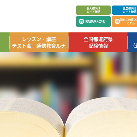
個人様向け
書店様向け
カート確認
カート確認
初めての書店
問題集購入方法
こちら
レッスン・講座
全国都道府県
テスト会・通信教育ルナ
受験情報
（