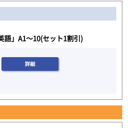
」A1～10(セット1割引)
詳細