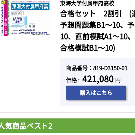
東海大学付属甲府高校
合格セット 2割引 (
予想問題集B1～10、予
10、直前模試A1～10
合格模試B1～10)
商品番号：819-D3150-01
421,080
価格 :
円
購入はこちら
人気商品ベスト2