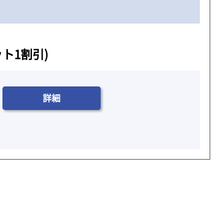
ット1割引)
詳細