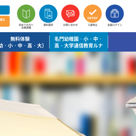
様は
初めての方へ
資料請求
お問い合わせ
入塾申込
会員ログイン
合格実績
無料体験
名門幼稚園・小・中・
幼・小・中・高・大）
高・大学通信教育ルナ