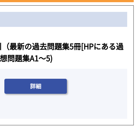
引（最新の過去問題集5冊[HPにある過
想問題集A1～5)
詳細