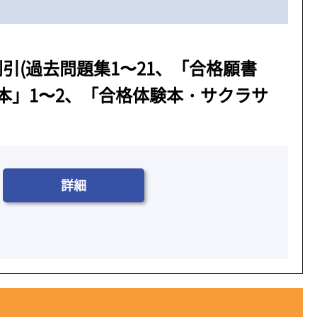
引(過去問題集1〜21、「合格願書
本」1〜2、「合格体験本・サクラサ
詳細