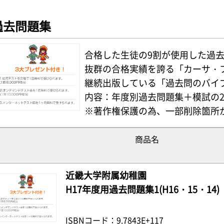
過去問題集
合格した生徒の9割が使用した過
抜群の合格実績を誇る「カーサ・
継続出版している「過去問のバイ
内容：年度別過去問題集＋模試の
※著作権保護の為、一部削除箇所
商品名
近畿大学附属幼稚園
H17年度用過去問題集1(H16・15・14)
ISBNコード：9.7843E+117