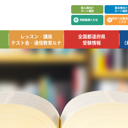
個人様向け
書店様向け
カート確認
カート確認
初めての書店
問題集購入方法
こちら
レッスン・講座
全国都道府県
テスト会・通信教育ルナ
受験情報
（