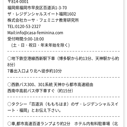
〒814-0001
福岡県福岡市早良区百道浜1-3-70
ザ・レジデンシャルスイート福岡1602
株式会社カーサ・フェミニナ教育研究所
TEL:0120-53-2327
Mail:info@casa-feminina.com
受付時間:9:00-18:00
(土・日・祝日・年末年始を除く)
○地下鉄空港線西新駅下車（博多駅から約13分、天神駅から約
8分）
7番出入口より北へ徒歩約10分
○西鉄バス300、301系統 天神から都市高速経由
西南中高前バス停下車すぐ（約15分）
○タクシー「百道浜（ももちはま）のザ・レジデンシャルスイ
ート・福岡」とお伝え下さい。
○車,都市高速百道ランプより約2分 ホテル内有料駐車場（北