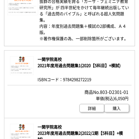
抜群の合格実績を誇る「カーサ・フェミニナ教育
研究所」が 四半世紀をかけて毎年継続出版してい
る「過去問のバイブル」と呼ばれる超人気問題
集。
内容：年度別過去問題集＋模試の2部構成、Ａ４
版。
※著作権保護の為、一部削除箇所がございます。
一関学院高校
2021年度用過去問題集1(2020【5科目】+模試)
ISBNコード：9784298272219
803-D2301-01
6,050円
詳細
購入
一関学院高校
2023年度用過去問題集2(2022/2期【5科目】+模