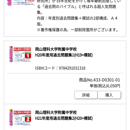
研究所」が 四半世紀をかけて毎年継続出版してい
る「過去問のバイブル」と呼ばれる超人気問題
集。
内容：年度別過去問題集＋模試の2部構成、Ａ４
版。
※著作権保護の為、一部削除箇所がございます。
岡山理科大学附属中学校
H20年度用過去問題集1(H19+模試)
ISBNコード：9784291031318
433-D0301-01
6,050円
詳細
購入
岡山理科大学附属中学校
H21年度用過去問題集2(H20+模試)