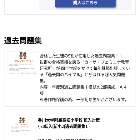
購入はこちら
過去問題集
合格した生徒の9割が使用した過去問題集！！
抜群の合格実績を誇る「カーサ・フェミニナ教育
研究所」が 四半世紀をかけて毎年継続出版してい
る「過去問のバイブル」と呼ばれる超人気問題
集。
内容：年度別過去問題集＋模試の2部構成、Ａ４
版。
※著作権保護の為、一部削除箇所がございます。
香川大学附属高松小学校 転入対策
小1転入(新小2)過去問題集1