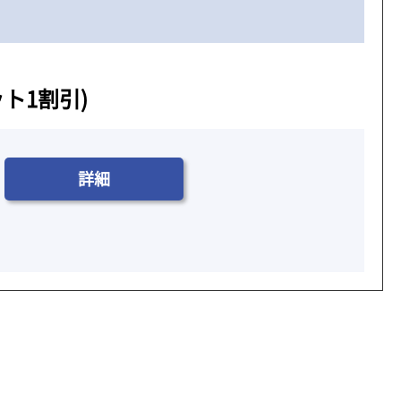
ット1割引)
詳細