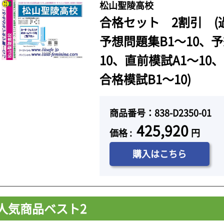
松山聖陵高校
合格セット 2割引 (
予想問題集B1～10、予
10、直前模試A1～10
合格模試B1～10)
商品番号：838-D2350-01
425,920
価格 :
円
購入はこちら
人気商品ベスト2