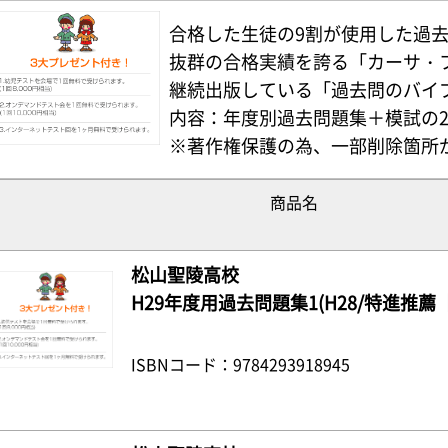
合格した生徒の9割が使用した過
抜群の合格実績を誇る「カーサ・
継続出版している「過去問のバイ
内容：年度別過去問題集＋模試の
※著作権保護の為、一部削除箇所
商品名
松山聖陵高校
H29年度用過去問題集1(H28/特進推薦
ISBNコード：9784293918945