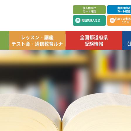
個人様向け
書店様向け
カート確認
カート確認
初めての書店
問題集購入方法
こちら
レッスン・講座
全国都道府県
テスト会・通信教育ルナ
受験情報
（