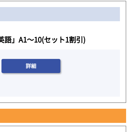
」A1～10(セット1割引)
詳細