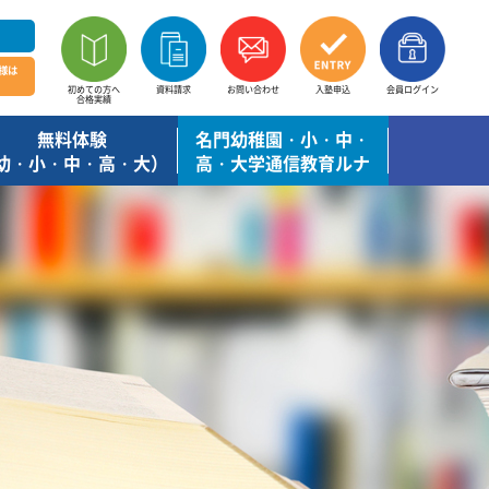
様は
初めての方へ
資料請求
お問い合わせ
入塾申込
会員ログイン
合格実績
無料体験
名門幼稚園・小・中・
幼・小・中・高・大）
高・大学通信教育ルナ