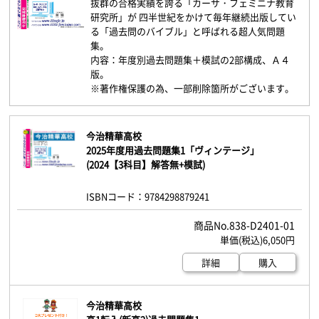
抜群の合格実績を誇る「カーサ・フェミニナ教育
研究所」が 四半世紀をかけて毎年継続出版してい
る「過去問のバイブル」と呼ばれる超人気問題
集。
内容：年度別過去問題集＋模試の2部構成、Ａ４
版。
※著作権保護の為、一部削除箇所がございます。
今治精華高校
2025年度用過去問題集1「ヴィンテージ」
(2024【3科目】解答無+模試)
ISBNコード：9784298879241
838-D2401-01
6,050円
詳細
購入
今治精華高校