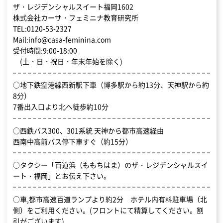
ザ・レジデンシャルスイート福岡1602
株式会社カーサ・フェミニナ教育研究所
TEL:0120-53-2327
Mail:info@casa-feminina.com
受付時間:9:00-18:00
(土・日・祝日・年末年始を除く)
○地下鉄空港線西新駅下車（博多駅から約13分、天神駅から約
8分）
7番出入口より北へ徒歩約10分
○西鉄バス300、301系統 天神から都市高速経由
西南中高前バス停下車すぐ（約15分）
○タクシー「百道浜（ももちはま）のザ・レジデンシャルスイ
ート・福岡」とお伝え下さい。
○車,都市高速百道ランプより約2分 ホテル内有料駐車場（北
側）をご利用ください。(フロントにて精算してください。割
引がございます)