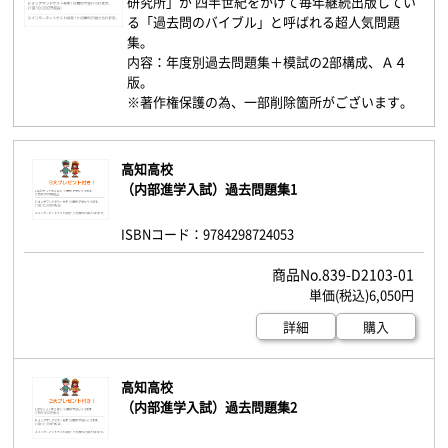
研究所」が 四半世紀をかけて毎年継続出版してい
る「過去問のバイブル」と呼ばれる超人気問題
集。
内容：年度別過去問題集＋模試の2部構成、Ａ４
版。
※著作権保護の為、一部削除箇所がございます。
高知高校
（内部進学入試）過去問題集1
ISBNコード：9784298724053
839-D2103-01
6,050円
詳細
購入
高知高校
（内部進学入試）過去問題集2