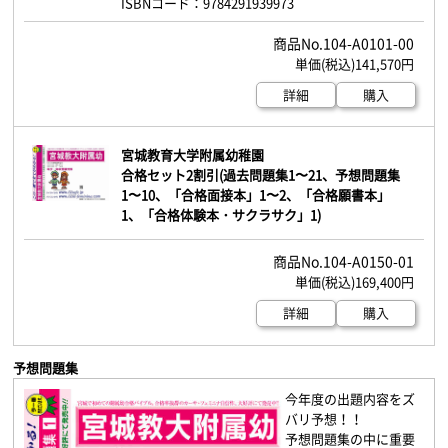
ISBNコード：9784291939973
104-A0101-00
141,570円
詳細
購入
宮城教育大学附属幼稚園
合格セット2割引(過去問題集1〜21、予想問題集
1〜10、「合格面接本」1〜2、「合格願書本」
1、「合格体験本・サクラサク」1)
104-A0150-01
169,400円
詳細
購入
予想問題集
今年度の出題内容をズ
バリ予想！！
予想問題集の中に重要