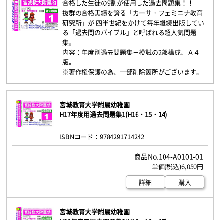
合格した生徒の9割が使用した過去問題集！！
抜群の合格実績を誇る「カーサ・フェミニナ教育
研究所」が 四半世紀をかけて毎年継続出版してい
る「過去問のバイブル」と呼ばれる超人気問題
集。
内容：年度別過去問題集＋模試の2部構成、Ａ４
版。
※著作権保護の為、一部削除箇所がございます。
宮城教育大学附属幼稚園
H17年度用過去問題集1(H16・15・14)
ISBNコード：9784291714242
104-A0101-01
6,050円
詳細
購入
宮城教育大学附属幼稚園