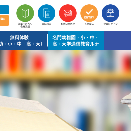
様は
初めての方へ
資料請求
お問い合わせ
入塾申込
会員ログイン
合格実績
無料体験
名門幼稚園・小・中・
幼・小・中・高・大）
高・大学通信教育ルナ