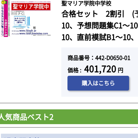
聖マリア学院中学校
合格セット 2割引 (
10、予想問題集C1～1
10、直前模試B1～10、
商品番号：442-D0650-01
401,720
価格 :
円
購入はこちら
人気商品ベスト2