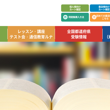
個人様向け
書店様向け
カート確認
カート確認
初めての書店
問題集購入方法
こちら
レッスン・講座
全国都道府県
テスト会・通信教育ルナ
受験情報
（