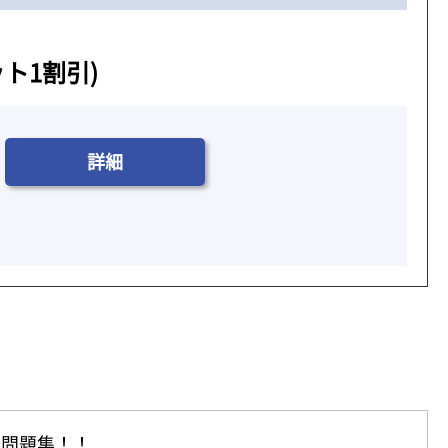
ット1割引)
詳細
去問題集！！