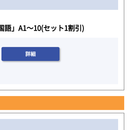
」A1～10(セット1割引)
詳細