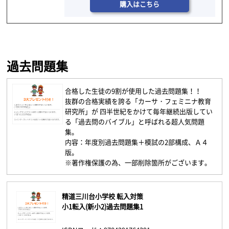
購入はこちら
過去問題集
合格した生徒の9割が使用した過去問題集！！
抜群の合格実績を誇る「カーサ・フェミニナ教育
研究所」が 四半世紀をかけて毎年継続出版してい
る「過去問のバイブル」と呼ばれる超人気問題
集。
内容：年度別過去問題集＋模試の2部構成、Ａ４
版。
※著作権保護の為、一部削除箇所がございます。
精道三川台小学校 転入対策
小1転入(新小2)過去問題集1