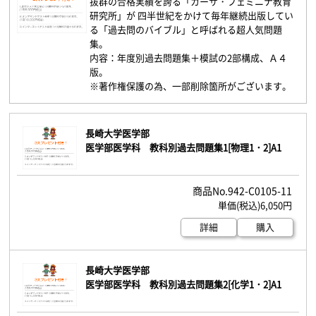
抜群の合格実績を誇る「カーサ・フェミニナ教育
研究所」が 四半世紀をかけて毎年継続出版してい
る「過去問のバイブル」と呼ばれる超人気問題
集。
内容：年度別過去問題集＋模試の2部構成、Ａ４
版。
※著作権保護の為、一部削除箇所がございます。
長崎大学医学部
医学部医学科 教科別過去問題集1[物理1・2]A1
942-C0105-11
6,050円
詳細
購入
長崎大学医学部
医学部医学科 教科別過去問題集2[化学1・2]A1