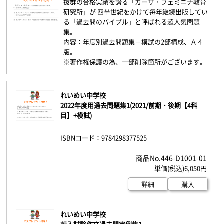
抜群の合格実績を誇る「カーサ・フェミニナ教育
研究所」が 四半世紀をかけて毎年継続出版してい
る「過去問のバイブル」と呼ばれる超人気問題
集。
内容：年度別過去問題集＋模試の2部構成、Ａ４
版。
※著作権保護の為、一部削除箇所がございます。
れいめい中学校
2022年度用過去問題集1(2021/前期・後期【4科
目】+模試)
ISBNコード：9784298377525
446-D1001-01
6,050円
詳細
購入
れいめい中学校