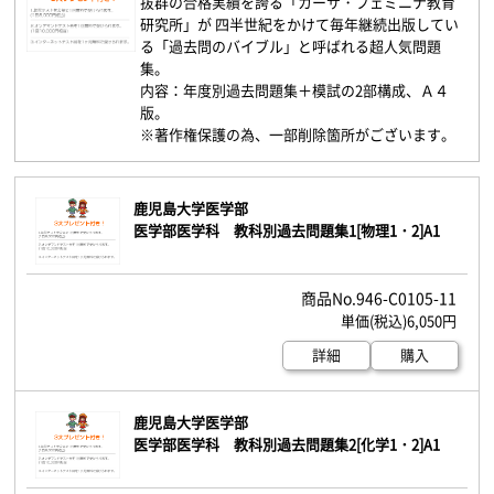
抜群の合格実績を誇る「カーサ・フェミニナ教育
研究所」が 四半世紀をかけて毎年継続出版してい
る「過去問のバイブル」と呼ばれる超人気問題
集。
内容：年度別過去問題集＋模試の2部構成、Ａ４
版。
※著作権保護の為、一部削除箇所がございます。
鹿児島大学医学部
医学部医学科 教科別過去問題集1[物理1・2]A1
946-C0105-11
6,050円
詳細
購入
鹿児島大学医学部
医学部医学科 教科別過去問題集2[化学1・2]A1